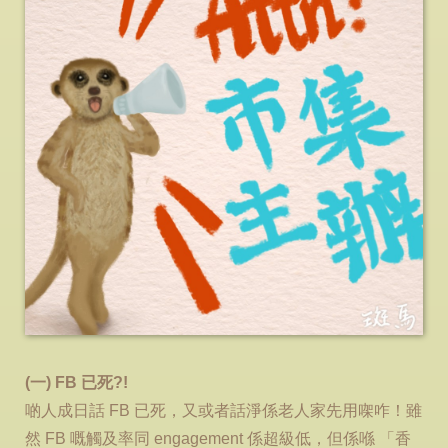
(一) FB 已死?!
啲人成日話 FB 已死，又或者話淨係老人家先用㗎咋！雖
然 FB 嘅觸及率同 engagement 係超級低，但係喺 「香