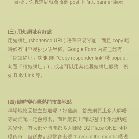
目標，你嘅連結就會喺個 post 下面以 banner 顯示
(三) 用短網址有好處
用短網址 (shortened URL) 唔單只易睇啲，而且 copy 嘅
時候冇咁容易抄少咗半截。Google Form 內置已經有
「縮短網址」功能 (喺 “Copy responder link” 嘅 popup，
勾選「縮短網址」)，或者可以用其他嘅短網址服務，例
如 Bitly Link 等。
(四) 隨時變心嘅熱門市集地點
咩場地較受檔主歡迎呢？好難講，首先網頁上多人睇唔
等於佢哋一定會報名。而且網頁上面嘅熱門市集地點經
常變化，有大部分時間都多人睇嘅 D2 Place ONE 同中
環街市，但係亦都經常會出現 “flavor of the month” 嘅現