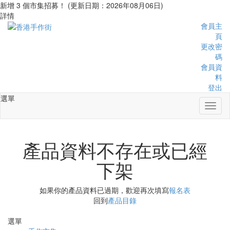
新增 3 個市集招募！ (更新日期：2026年08月06日)
詳情
會員主
頁
更改密
碼
會員資
料
登出
選單
Toggl
naviga
產品資料不存在或已經
下架
如果你的產品資料已過期，歡迎再次填寫
報名表
回到
產品目錄
選單