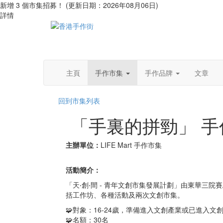
新增 3 個市集招募！ (更新日期：2026年08月06日)
詳情
主頁
手作市集
手作品牌
文章
回到市集列表
「手裏的拼勁」 手
主辦單位：
LIFE Mart 手作市集
活動簡介：
「天‧創‧間 - 青年文創市集發展計劃」由東華三
括工作坊、各種活動及兩次文創市集。
🧩對象：16-24歲，準備進入文創產業或已進入文
🧩名額：30名