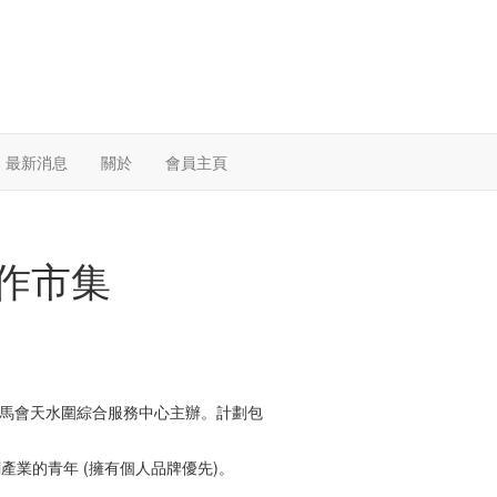
最新消息
關於
會員主頁
作市集
院賽馬會天水圍綜合服務中心主辦。計劃包
創產業的青年 (擁有個人品牌優先)。