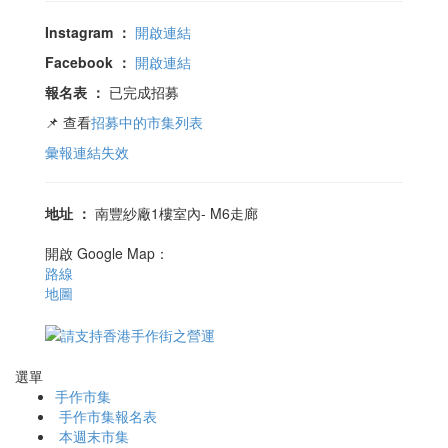
Instagram
：
開啟連結
Facebook
：
開啟連結
報名表
：
已完成招募
📌 查看
招募中的市集列表
彙報連結失效
地址
：
南豐紗廠1樓室內- M6走廊
開啟 Google Map：
路線
地圖
選單
手作市集
手作市集報名表
本週末市集