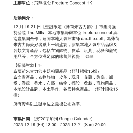
主辦單位：
飛翔概念 Freeture Concept HK
活動簡介：
12 月 19-21 日【聖誕限定《薄荷朱古力節》】市集將強
勢登陸 The Mills！本地市集籌辦單位 freetureconcept 與
南豐集團合作，連同本地人氣插畫師 dax.the.doll，為薄荷
朱古力節愛好者獻上一場盛宴，雲集本地人氣甜品品牌及
各類文青產品，包括衣物飾物、皮革、玩具、花藝和寵物
用品等，全方位滿足你的味蕾與視覺！ 🎨🍰
【招募對象】✨
🔺薄荷朱古力節主題相關產品（預計招收15檔）
🔺文青產品，衣物飾物，皮革，玩具，花藝，陶瓷，蠟
燭，香薰，香水，布藝，織物，擺設，盆栽，寵物用品，
本地設計品牌、本土手作、各國特色產品。（預計招收15
檔）
所有資料以主辦單位之最後公布為準。
市集日期
(按"G"字加到 Google Calendar)
2025-12-19 (Fri) 13:00 -
2025-12-21 (Sun) 20:00