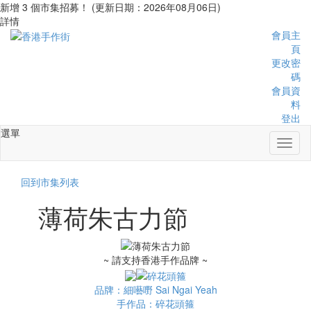
新增 3 個市集招募！ (更新日期：2026年08月06日)
詳情
會員主
頁
更改密
碼
會員資
料
登出
選單
Toggl
naviga
回到市集列表
薄荷朱古力節
~ 請支持香港手作品牌 ~
品牌：細囈嘢 Sai Ngai Yeah
手作品：碎花頭箍