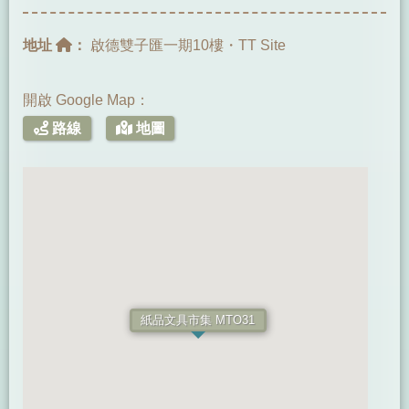
地址
：
啟德雙子匯一期10樓・TT Site
開啟 Google Map：
路線
地圖
紙品文具市集 MTO31