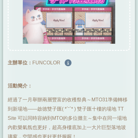
主辦單位：
FUNCOLOR
活動簡介：
經過了一月舉辦兩層豐富的收穫祭典～MTO31準備轉移
到新場地——啟德雙子匯( *´˘`* ) 雙子匯十樓的場地 TT
Site 可以同時容納到MTO的多位攤主～集中在同一場地
內歡樂氣氛也更好，超高身樓底加上一大片巨型落地玻
璃窗，空間感也更好更舒服喔！