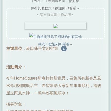
手作品：手繪繪馬⛩️除了招財貓
仲有其他款式！歡迎到IG看看～
~ 請支持香港手作品牌 ~
主辦單位：
麥田捕手文創空間
活動簡介：
今年HomeSquare新春搞搞新意思，召集所有新春及風
水命理相關既店主，希望幫助大家新年事事順利，擺靚
屋企既風水陣，一整年都順風順水！
招募對象：