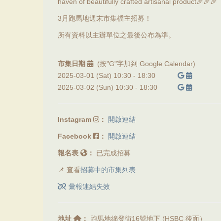
haven of beautifully crafted artisanal product🎉🎉🎉
3月跑馬地週末市集檔主招募！
所有資料以主辦單位之最後公布為準。
市集日期
(按"G"字加到 Google Calendar)
2025-03-01 (Sat) 10:30 -
18:30
2025-03-02 (Sun) 10:30 -
18:30
Instagram
：
開啟連結
Facebook
：
開啟連結
報名表
：
已完成招募
📌 查看
招募中的市集列表
彙報連結失效
地址
：
跑馬地綿發街16號地下 (HSBC 後面）