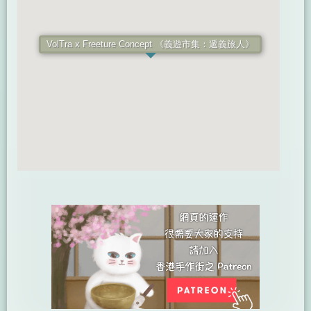
VolTra x Freeture Concept 《義遊市集：遞義旅人》