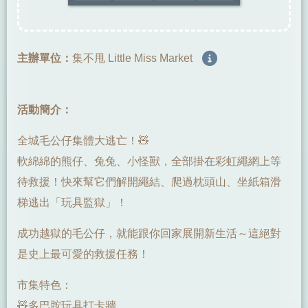
主辦單位：
集不甩 Little Miss Market
活動簡介：
全城毛公仔集體大逃亡！🧸
軟綿綿的熊仔、兔兔、小怪獸，全部掛在彩虹繩網上等
待救援！快來幫它們解開繩結、爬過枕頭山、坐紙箱滑
梯逃出「玩具監獄」！
成功越獄的毛公仔，就能跟你回家展開新生活～這絕對
是史上最可愛的救援任務！
市集特色：
🧸多巴胺玩具打卡牆