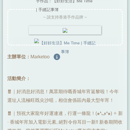
手作品：【好好生活】Me Time
| 手縫記事簿
~ 請支持香港手作品牌 ~
主辦單位：
Marketoo
活動簡介：
🧧｜好消息好消息！萬眾期待嘅香城年宵返黎啦！今年
選址人流極旺既尖沙咀，相信會係區內最大型年宵！
🧧｜預祝大家龍年好運連連，行運一條龍！(๑❛︎ڡ❛︎๑) ✧︎ 新
· 香城年宵加入電影元素, 絕對令你耳目一新!! 新春期間收