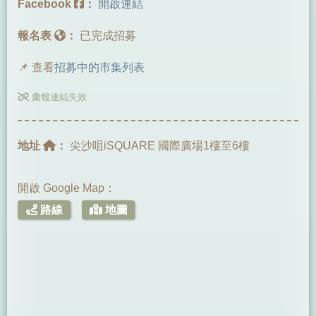
Facebook
：
開啟連結
報名表
：
已完成招募
📌 查看
招募中的市集列表
彙報連結失效
地址
：
尖沙咀iSQUARE 國際廣場1樓至6樓
開啟 Google Map：
路線
地圖