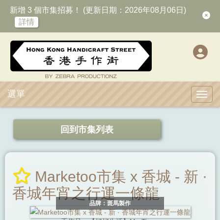
新增 3 個市集招募！ (更新日期：2026年08月06日)
詳情
選單
Toggl
回到市集列表
Marketoo市集 x 香城 - 新 ·
香城年宵之行運一條龍
品牌：斑馬製作