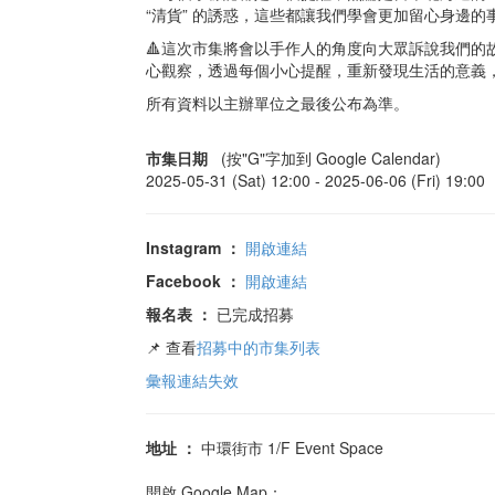
“清貨” 的誘惑，這些都讓我們學會更加留心身邊的
🔺這次市集將會以手作人的角度向大眾訴說我們的
心觀察，透過每個小心提醒，重新發現生活的意義
所有資料以主辦單位之最後公布為準。
市集日期
(按"G"字加到 Google Calendar)
2025-05-31 (Sat) 12:00 -
2025-06-06 (Fri) 19:00
Instagram
：
開啟連結
Facebook
：
開啟連結
報名表
：
已完成招募
📌 查看
招募中的市集列表
彙報連結失效
地址
：
中環街市 1/F Event Space
開啟 Google Map：