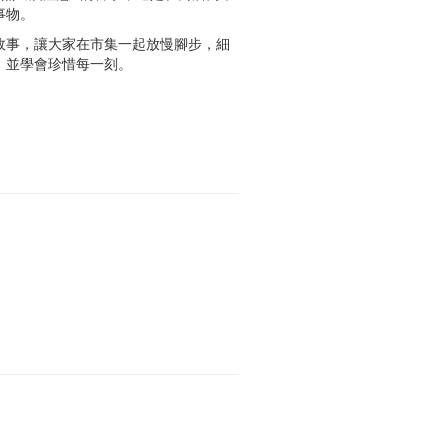
事物。
故事，讓大家在市集一起放慢腳步，細
，並學會珍惜每一刻。