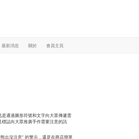
最新消息
關於
會員主頁
誌是通過圖形符號和文字向大眾傳遞需
見標誌向大眾推廣手作需要注意的訊
“熊出沒注意” 的警示，還是在商店簡單