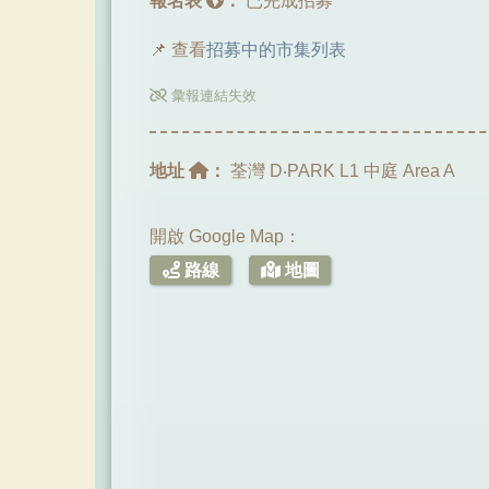
報名表
：
已完成招募
📌 查看
招募中的市集列表
彙報連結失效
地址
：
荃灣 D‧PARK L1 中庭 Area A
開啟 Google Map：
路線
地圖