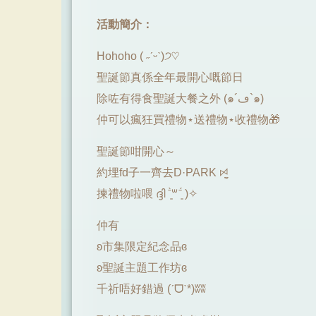
活動簡介：
Hohoho ( ˶ˊᵕˋ)੭♡
聖誕節真係全年最開心嘅節日
除咗有得食聖誕大餐之外 (๑´ڡ`๑)
仲可以瘋狂買禮物⋆送禮物⋆收禮物🎁
聖誕節咁開心～
約埋fd子一齊去D·PARK ꗯ̤̮
揀禮物啦喂 ദ്ദി ˉ͈̀꒳ˉ͈́ )✧
仲有
ʚ市集限定紀念品ɞ
ʚ聖誕主題工作坊ɞ
千祈唔好錯過 (ˊᗜˋ*)ʬʬ