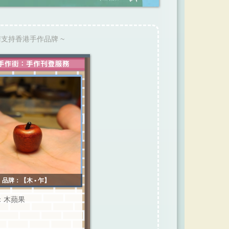
請支持香港手作品牌 ~
品牌：【木 • 乍】
：木蘋果