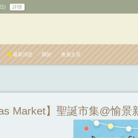
日)
詳情
最新消息
關於
會員主頁
stmas Market】聖誕市集@愉