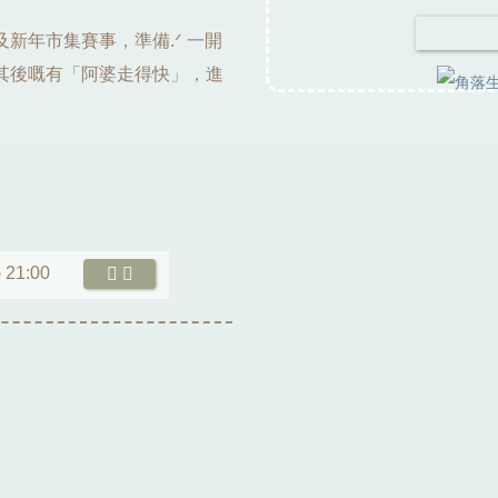
新年市集賽事，準備.ᐟ 一開
其後嘅有「阿婆走得快」，進
 21:00