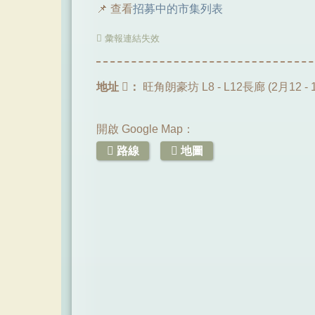
📌 查看
招募中的市集列表
彙報連結失效
地址
：
旺角朗豪坊 L8 - L12長廊 (2月12 -
開啟 Google Map：
路線
地圖