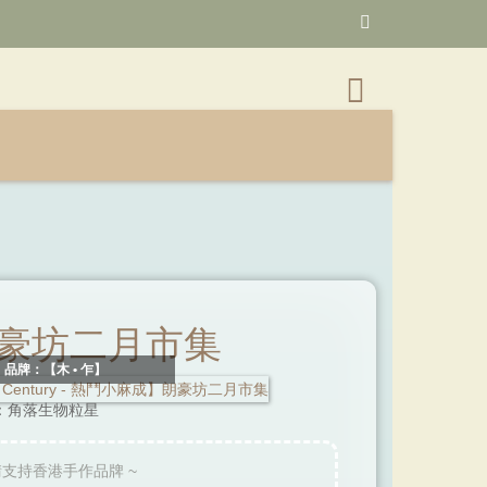
成】朗豪坊二月市集
品牌：【木 • 乍】
：角落生物粒星
請支持香港手作品牌 ~