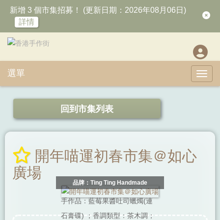
新增 3 個市集招募！ (更新日期：2026年08月06日)
詳情
選單
Toggl
回到市集列表
開年喵運初春市集＠如心
廣場
品牌：Ting Ting Handmade
手作品：藍莓果醬吐司蠟燭(連
石膏碟) ；香調類型：茶木調；