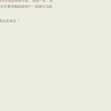
020年6月開始舉辦市集，屈指一算，原
哋非常重視嘅範疇舉行一個週年活動
產品及食品 ！