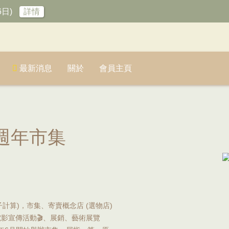
6日)
詳情
最新消息
關於
會員主頁
辰七週年市集
日子計算)，市集、寄賣概念店 (選物店)
助、電影宣傳活動🎬、展銷、藝術展覽