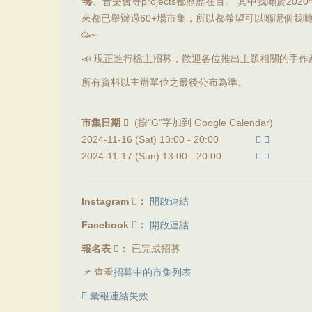
🎭、音樂會等projects都歷歷在目。 其中我哋於2
來都已舉辦過60+場市集，所以都希望可以喺呢個我
🥳~
📣 現正進行檔主招募，歡迎各位推出主題相關的手作
所有資料以主辦單位之最後公布為準。
市集日期
(按"G"字加到 Google Calendar)
2024-11-16 (Sat) 13:00 -
20:00
2024-11-17 (Sun) 13:00 -
20:00
Instagram
：
開啟連結
Facebook
：
開啟連結
報名表
：
已完成招募
📌 查看
招募中的市集列表
彙報連結失效