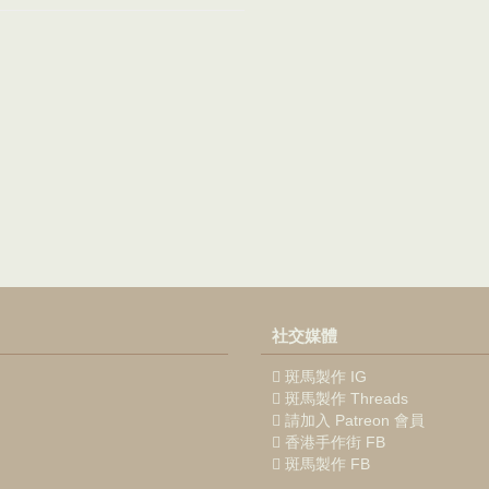
年市集
社交媒體
斑馬製作 IG
斑馬製作 Threads
請加入 Patreon 會員
香港手作街 FB
斑馬製作 FB