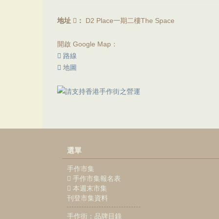
地址
：
D2 Place一期二樓The Space
開啟 Google Map：
路線
地圖
Figurecross 誕辰七週
選單
手作市集
手作市集報名表
本週末市集
刊登市集資料
手作街：品牌目錄