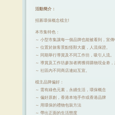
活動簡介：
招募環保概念檔主!
本市集特色：
～ 小型市集讓每一個品牌也能被看到，宣
～ 位置於旅客景點怪獸大廈，人流保證。
～ 同期舉行導賞及不同工作坊，吸引人流。
～ 導賞及工作坊參加者將獲得購物現金劵
～ 社區內不同商店連結互宣。
檔主品牌偏好：
～ 需有綠色元素，永續生活，環保概念
～ 偏好原創，香港本地手作或香港品牌
～ 用環保的禮物包裝方法
～ 帶出正面的生活態度