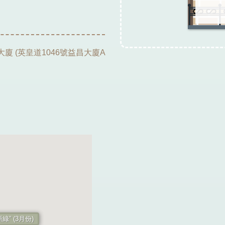
 怪獸大廈 (英皇道1046號益昌大廈A
” (3月份)