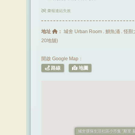
彙報連結失效
地址
：
城舍 Urban Room . 鰂魚涌 .
20地舖)
開啟 Google Map：
路線
地圖
城舍環保生活社區小市集 “鄰里·新綠