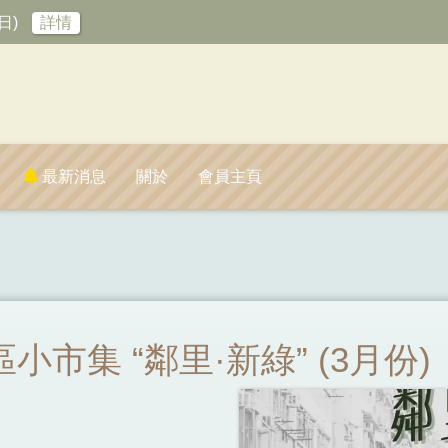
日)
詳情
最新消息
關於
會員主頁
市集 “鄰里·新綠” (3月份)