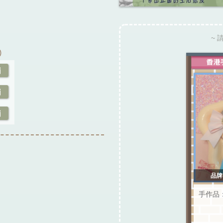
~ 
)
品牌：
手作品