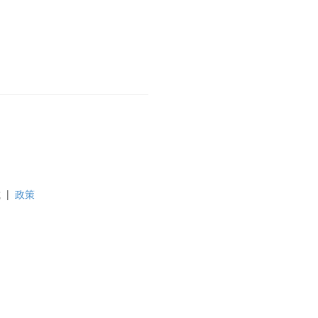
載
|
政策