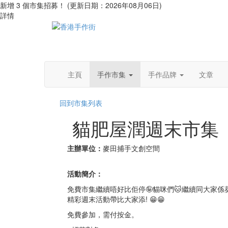
新增 3 個市集招募！ (更新日期：2026年08月06日)
詳情
主頁
手作市集
手作品牌
文章
回到市集列表
貓肥屋潤週末市集
主辦單位：
麥田捕手文創空間
活動簡介：
免費市集繼續唔好比佢停🤪貓咪們🐱繼續同大家係葵興
精彩週末活動帶比大家添! 😁😁
免費參加，需付按金。