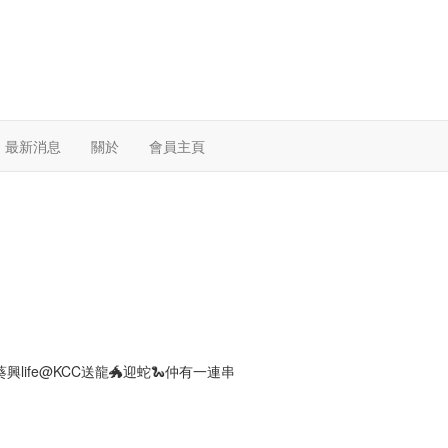
最新消息
關於
會員主頁
life@KCC送龍🐲迎蛇🐍仲有一連串