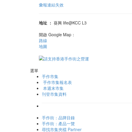
彙報連結失效
地址
：
葵興 life@KCC L3
開啟 Google Map：
路線
地圖
選單
手作市集
手作市集報名表
本週末市集
刊登市集資料
手作街：品牌目錄
手作街：產品一覽
尋找市集夾檔 Partner