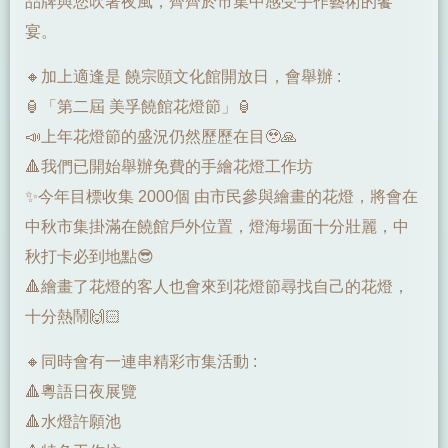
品牌與您吹著夜風，齊齊於市集中感受手作藝術的饗
宴。
🔸加上適逢是 饒宗頤文化館開放日，會舉辦 :
🏮「第二屆 美孚饒館花燈節」🏮
📣上年花燈節的盛況仍然歷歷在目🥹🙏
🔺我們已開始舉辦免費的手繪花燈工作坊
✨今年目標收集 2000個 由市民參與繪畫的花燈，將會在
中秋市集掛滿在饒館戶外位置，燈海場面十分壯麗，中
秋打卡必到地點😎
🔺繪畫了花燈的客人也會來到花燈節尋找自己的花燈，
十分熱鬧🙌🏻
🔸同時會有一連串精彩市集活動 :
🔺粵語日夜展覽
🔺水燈許願池