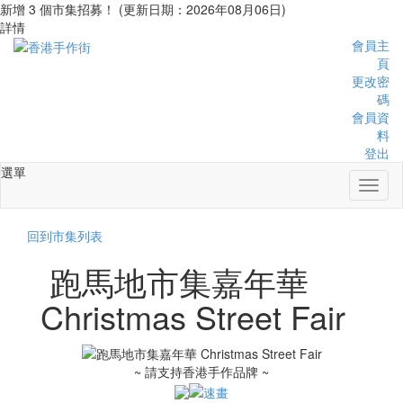
新增 3 個市集招募！ (更新日期：2026年08月06日)
詳情
會員主
頁
更改密
碼
會員資
料
登出
選單
Toggl
naviga
回到市集列表
跑馬地市集嘉年華
Christmas Street Fair
~ 請支持香港手作品牌 ~