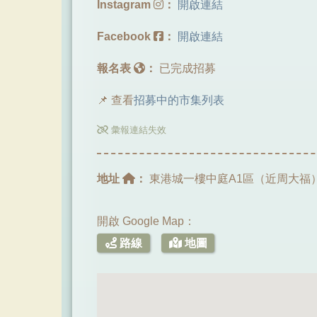
Instagram
：
開啟連結
Facebook
：
開啟連結
報名表
：
已完成招募
📌 查看
招募中的市集列表
彙報連結失效
地址
：
東港城一樓中庭A1區（近周大福
開啟 Google Map：
路線
地圖