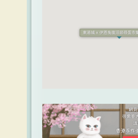
東港城 x 伊恩兔復活節尋蛋市