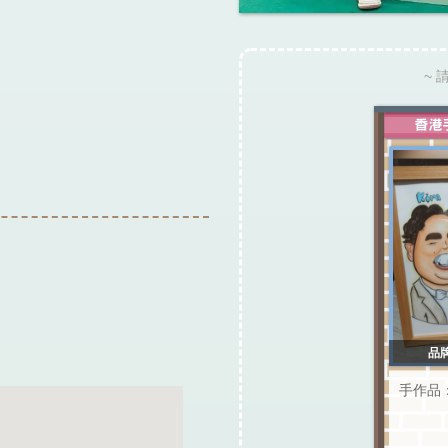
~ 
）
品牌
手作品