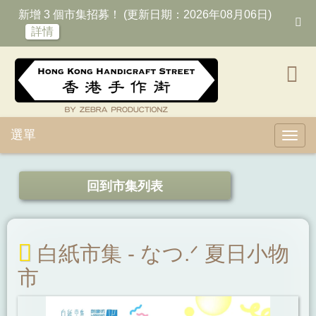
新增 3 個市集招募！ (更新日期：2026年08月06日)
詳情
選單
Toggl
回到市集列表
白紙市集 - なつ.ᐟ 夏日小物
市