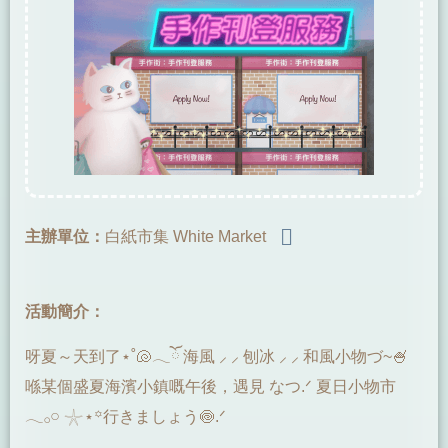
主辦單位：
白紙市集 White Market
活動簡介：
呀夏～天到了⋆˚🐚𓂃ོ 海風 ⸝ ⸝ 刨冰 ⸝ ⸝ 和風小物づ~🍧
喺某個盛夏海濱小鎮嘅午後，遇見 なつ.ᐟ 夏日小物市
𓂃𓂂𓏸 𓇼⋆꙳行きましょう🍥.ᐟ