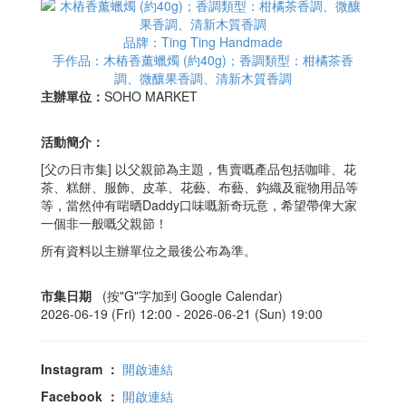
品牌：Ting Ting Handmade
手作品：木樁香薰蠟燭 (約40g)；香調類型：柑橘茶香
調、微釀果香調、清新木質香調
主辦單位：
SOHO MARKET
活動簡介：
[父の日市集] 以父親節為主題，售賣嘅產品包括咖啡、花
茶、糕餅、服飾、皮革、花藝、布藝、鈎織及寵物用品等
等，當然仲有啱晒Daddy口味嘅新奇玩意，希望帶俾大家
一個非一般嘅父親節！
所有資料以主辦單位之最後公布為準。
市集日期
(按"G"字加到 Google Calendar)
2026-06-19 (Fri) 12:00 -
2026-06-21 (Sun) 19:00
Instagram
：
開啟連結
Facebook
：
開啟連結