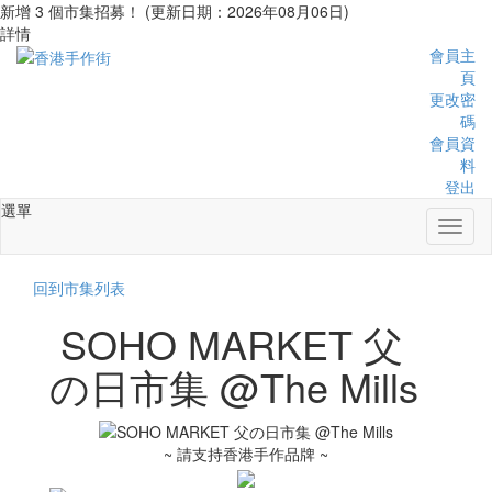
新增 3 個市集招募！ (更新日期：2026年08月06日)
詳情
會員主
頁
更改密
碼
會員資
料
登出
選單
Toggl
naviga
回到市集列表
SOHO MARKET 父
の日市集 @The Mills
~ 請支持香港手作品牌 ~