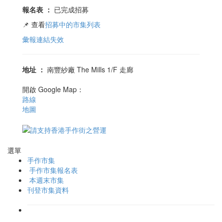
報名表
：
已完成招募
📌 查看
招募中的市集列表
彙報連結失效
地址
：
南豐紗廠 The Mills 1/F 走廊
開啟 Google Map：
路線
地圖
選單
手作市集
手作市集報名表
本週末市集
刊登市集資料