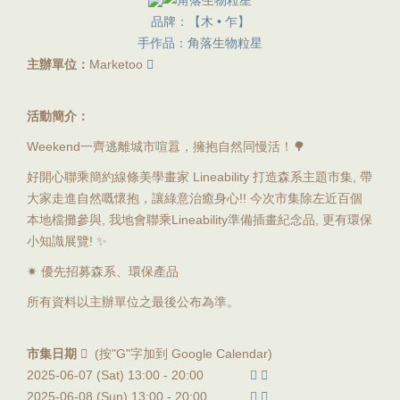
品牌：【木 • 乍】
手作品：角落生物粒星
主辦單位：
Marketoo
活動簡介：
Weekend一齊逃離城市喧囂，擁抱自然同慢活！🌳
好開心聯乘簡約線條美學畫家 Lineability 打造森系主題市集, 帶
大家走進自然嘅懷抱，讓綠意治癒身心!! 今次市集除左近百個
本地檔攤參與, 我地會聯乘Lineability準備插畫紀念品, 更有環保
小知識展覽! ✨
✷ 優先招募森系、環保產品
所有資料以主辦單位之最後公布為準。
市集日期
(按"G"字加到 Google Calendar)
2025-06-07 (Sat) 13:00 -
20:00
2025-06-08 (Sun) 13:00 -
20:00