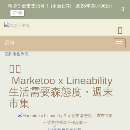
新增 3 個市集招募！ (更新日期：2026年08月06日)
詳情
選單
Toggl
回到市集列表
Marketoo x Lineability
生活需要森態度・週末
市集
~ 請支持香港手作品牌 ~