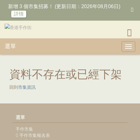
新增 3 個市集招募！ (更新日期：2026年08月06日)
詳情
選單
Toggl
資料不存在或已經下架
回到
市集資訊
選單
手作市集
手作市集報名表