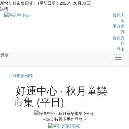
新增 3 個市集招募！ (更新日期：2026年08月06日)
詳情
會員主
頁
更改密
碼
會員資
料
登出
選單
Toggl
naviga
回到市集列表
好運中心 · 秋月童樂
市集 (平日)
~ 請支持香港手作品牌 ~