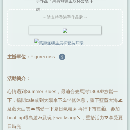
手作品：萬壽無疆生辰杯套裝耳
環
~ 請支持香港手作品牌 ~
主辦單位：
Figurecross
活動簡介：
心情遇到Summer Blues，最適合去馬灣1868🌈放鬆一
下，揾間cafe或到太陽傘下⛱️坐低休息，望下藍藍大海🌊
及藍天白雲☁️感受一下夏日氣氛☀️ 再行下市集🛍️、參加
boat trip環島遊🚤及玩下workshop🔨，重拾活力💖享受夏
日時光