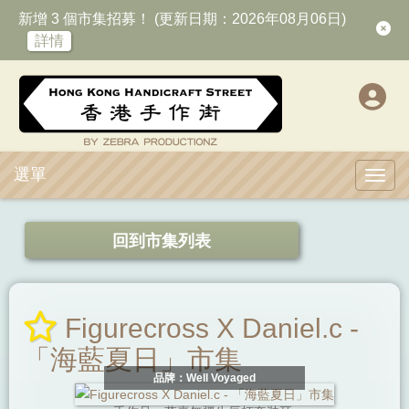
新增 3 個市集招募！ (更新日期：2026年08月06日)
詳情
選單
Toggl
回到市集列表
Figurecross X Daniel.c -
「海藍夏日」市集
品牌：Well Voyaged