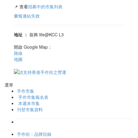
📌 查看
招募中的市集列表
彙報連結失效
地址
：
葵興 life@KCC L3
開啟 Google Map：
路線
地圖
選單
手作市集
手作市集報名表
本週末市集
刊登市集資料
手作街：品牌目錄