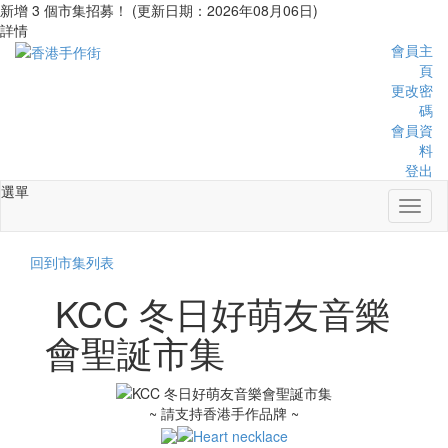
新增 3 個市集招募！ (更新日期：2026年08月06日)
詳情
會員主
頁
更改密
碼
會員資
料
登出
選單
Toggl
naviga
回到市集列表
KCC 冬日好萌友音樂
會聖誕市集
~ 請支持香港手作品牌 ~