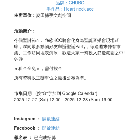
品牌：CHUBO
手作品：Heart necklace
主辦單位：
麥田捕手文創空間
活動簡介：
今個聖誕節⭐，life@KCC將會化身為聖誕音樂會現場🎷
🎼，聯同眾多動物好友舉辦聖誕Party，每逢週末仲有市
集、工作坊同埋表演添，歡迎大家一齊投入節慶氛圍之中!
🥳🤩
🔸租金全免🔹，需付按金
所有資料以主辦單位之最後公布為準。
市集日期
(按"G"字加到 Google Calendar)
2025-12-27 (Sat) 12:00 -
2025-12-28 (Sun) 19:00
Instagram
：
開啟連結
Facebook
：
開啟連結
報名表
：
已完成招募