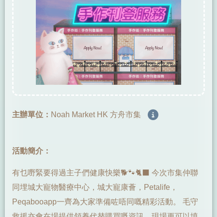
主辦單位：
Noah Market HK 方舟市集
活動簡介：
有乜嘢緊要得過主子們健康快樂🐕🐾🐈‍⬛ 今次市集仲聯
同埋城大寵物醫療中心，城大寵康薈，Petalife，
Peqabooapp一齊為大家準備咗唔同嘅精彩活動。 毛守
救援亦會在場提供領養代替購買嘅資訊，現場更可以填