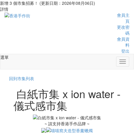
新增 3 個市集招募！ (更新日期：2026年08月06日)
詳情
會員主
頁
更改密
碼
會員資
料
登出
選單
Toggl
naviga
回到市集列表
白紙市集 x ion water -
儀式感市集
~ 請支持香港手作品牌 ~