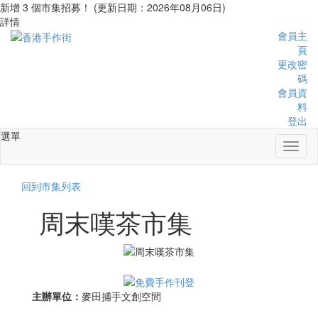
新增 3 個市集招募！ (更新日期：2026年08月06日)
詳情
會員主
頁
更改密
碼
會員資
料
登出
選單
Toggl
naviga
回到市集列表
周末嘆茶市集
主辦單位：
麥田捕手文創空間