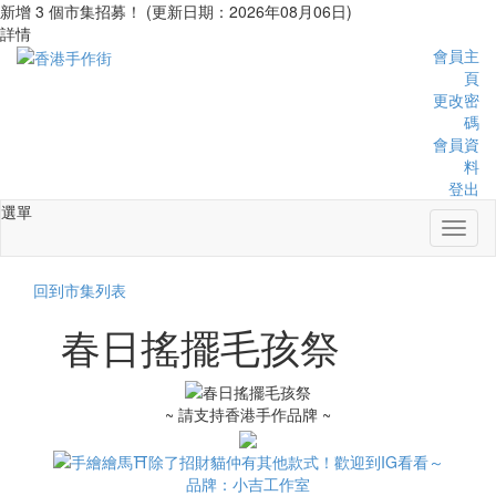
新增 3 個市集招募！ (更新日期：2026年08月06日)
詳情
會員主
頁
更改密
碼
會員資
料
登出
選單
Toggl
naviga
回到市集列表
春日搖擺毛孩祭
~ 請支持香港手作品牌 ~
品牌：小吉工作室