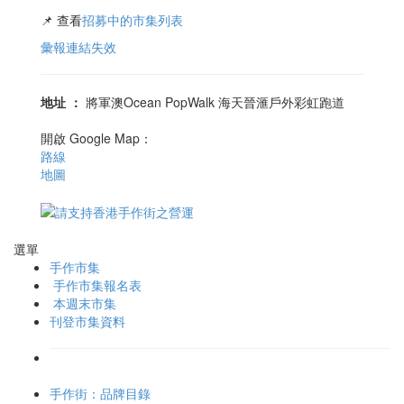
📌 查看
招募中的市集列表
彙報連結失效
地址
：
將軍澳Ocean PopWalk 海天晉滙戶外彩虹跑道
開啟 Google Map：
路線
地圖
選單
手作市集
手作市集報名表
本週末市集
刊登市集資料
手作街：品牌目錄