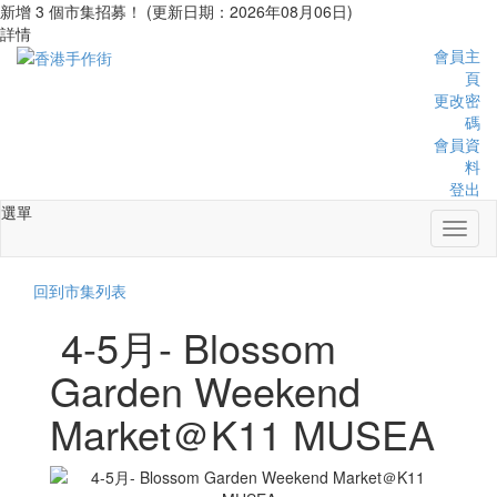
新增 3 個市集招募！ (更新日期：2026年08月06日)
詳情
會員主
頁
更改密
碼
會員資
料
登出
選單
Toggl
naviga
回到市集列表
4-5月- Blossom
Garden Weekend
Market＠K11 MUSEA