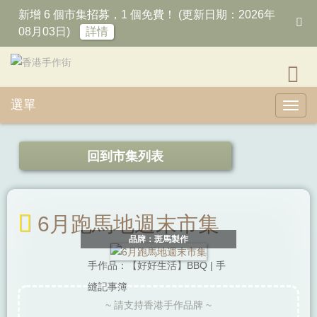
新增 6 個市集招募，1 個免費！ (更新日期：2026年
08月03日)
詳情
選單
Toggl
回到市集列表
6月跑馬地週末市集
品牌：斑馬製作
手作品：【好好生活】BBQ | 手
縫記事簿
~ 請支持香港手作品牌 ~