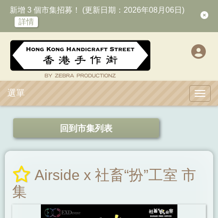
新增 3 個市集招募！ (更新日期：2026年08月06日)
詳情
選單
Toggl
回到市集列表
Airside x 社畜“扮”工室 市
集