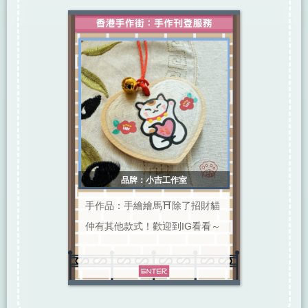
品牌：小吉工作室
手作品：手繪繪馬⛩️除了招財貓
仲有其他款式！歡迎到IG看看～