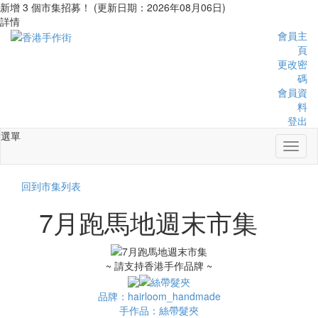
新增 3 個市集招募！ (更新日期：2026年08月06日)
詳情
會員主
頁
更改密
碼
會員資
料
登出
選單
Toggl
naviga
回到市集列表
7月跑馬地週末市集
~ 請支持香港手作品牌 ~
品牌：hairloom_handmade
手作品：絲帶髮夾