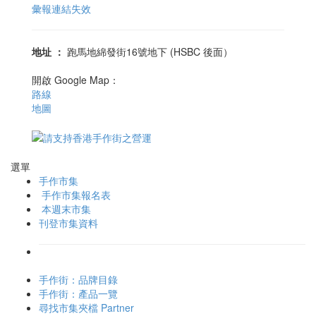
彙報連結失效
地址
：
跑馬地綿發街16號地下 (HSBC 後面）
開啟 Google Map：
路線
地圖
選單
手作市集
手作市集報名表
本週末市集
刊登市集資料
手作街：品牌目錄
手作街：產品一覽
尋找市集夾檔 Partner