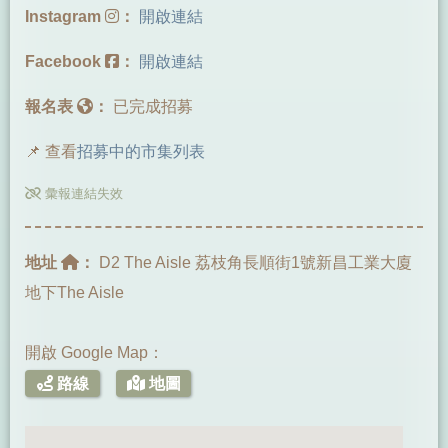
Instagram
：
開啟連結
Facebook
：
開啟連結
報名表
：
已完成招募
📌 查看
招募中的市集列表
彙報連結失效
地址
：
D2 The Aisle 荔枝角長順街1號新昌工業大廈
地下The Aisle
開啟 Google Map：
路線
地圖