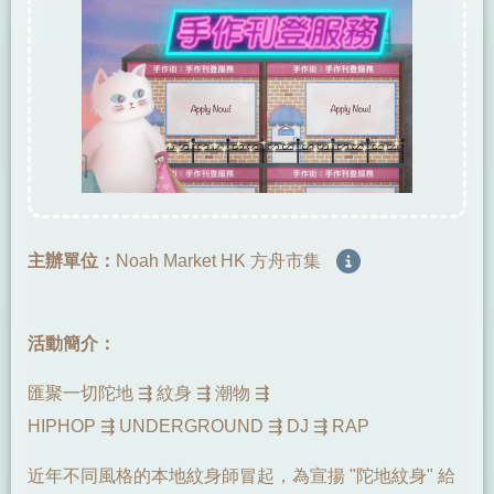
主辦單位：
Noah Market HK 方舟市集
活動簡介：
匯聚一切陀地 ⇶ 紋身 ⇶ 潮物 ⇶
HIPHOP ⇶ UNDERGROUND ⇶ DJ ⇶ RAP
近年不同風格的本地紋身師冒起，為宣揚 "陀地紋身" 給