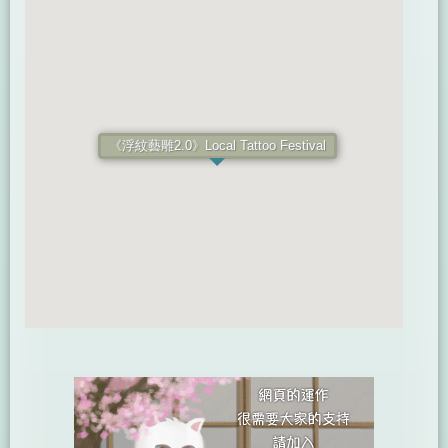
《浮紋藝雕2.0》Local Tattoo Festival