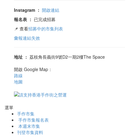
Instagram
：
開啟連結
報名表
：
已完成招募
📌 查看
招募中的市集列表
彙報連結失效
地址
：
荔枝角長義街9號D2一期2樓The Space
開啟 Google Map：
路線
地圖
選單
手作市集
手作市集報名表
本週末市集
刊登市集資料