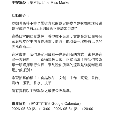
主辦單位：
集不甩 Little Miss Market
活動簡介：
吃咖哩飯拌不拌？蛋撻喜歡酥皮定餅皮？媽咪麵整塊咬還
是捏成碎？Pizza上到底應不應該加菠蘿?
這些日常的飲食選擇，看似微不足道，實則是潛伏在每個
家庭與友誼中的食物地雷，隨時可能引爆一場堅持己見的
腥風血雨......
這次市集，我們決定用最和平也最刺激的方式，來解決這
些千古難題——「食物宗教大戰」正式揭幕！讓我們來為
每一項選擇舉行公投，來見證你所屬的流派是強勢輾壓還
是少數派別！
希望招募的檔主：食品飲品、文創、手作、陶瓷、首飾、
寵物、服裝、香水、皮革……
所有資料以主辦單位之最後公布為準。
市集日期
(按"G"字加到 Google Calendar)
2026-05-30 (Sat) 13:00 -
2026-05-31 (Sun) 20:00