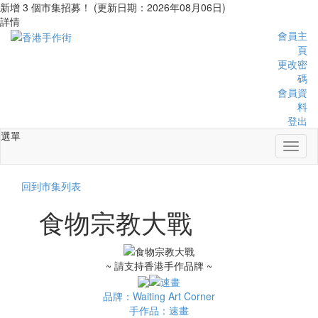
新增 3 個市集招募！ (更新日期：2026年08月06日)
詳情
會員主
頁
更改密
碼
會員資
料
登出
選單
Toggl
naviga
回到市集列表
食物宗教大戰
~ 請支持香港手作品牌 ~
品牌：Waiting Art Corner
手作品：速畫