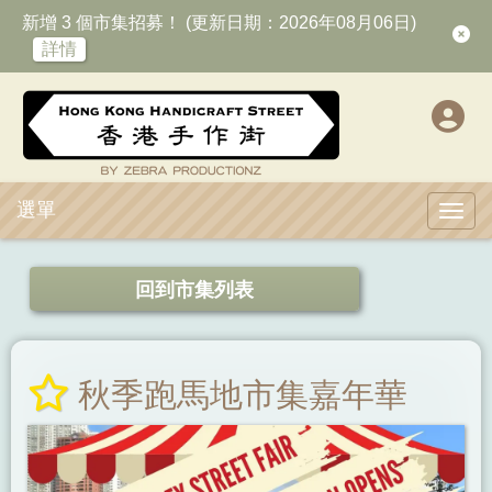
新增 3 個市集招募！ (更新日期：2026年08月06日)
詳情
選單
Toggl
回到市集列表
秋季跑馬地市集嘉年華