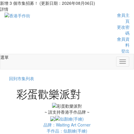
新增 3 個市集招募！ (更新日期：2026年08月06日)
詳情
會員主
頁
更改密
碼
會員資
料
登出
選單
Toggl
naviga
回到市集列表
彩蛋歡樂派對
~ 請支持香港手作品牌 ~
品牌：Waiting Art Corner
手作品：似顏繪(手繪)