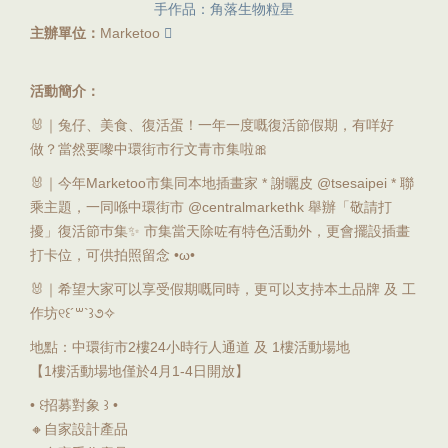
手作品：角落生物粒星
主辦單位：
Marketoo
活動簡介：
🐰｜兔仔、美食、復活蛋！一年一度嘅復活節假期，有咩好
做？當然要嚟中環街市行文青市集啦🎀
🐰｜今年Marketoo市集同本地插畫家 * 謝曬皮 @tsesaipei * 聯
乘主題，一同喺中環街市 @centralmarkethk 舉辦「敬請打
擾」復活節巿集✨ 市集當天除咗有特色活動外，更會擺設插畫
打卡位，可供拍照留念 •ω•
🐰｜希望大家可以享受假期嘅同時，更可以支持本土品牌 及 工
作坊୧꒰´꒳`꒱૭✧︎
地點：中環街市2樓24小時行人通道 及 1樓活動場地
【1樓活動場地僅於4月1-4日開放】
• ꒰招募對象 ꒱ •
🔸自家設計產品