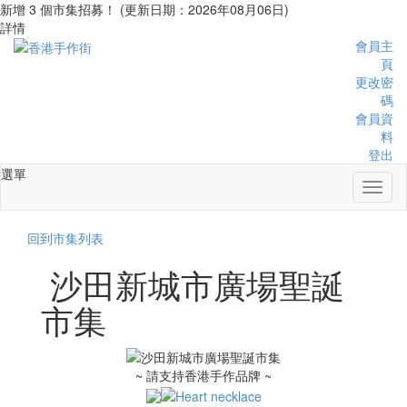
新增 3 個市集招募！ (更新日期：2026年08月06日)
詳情
會員主
頁
更改密
碼
會員資
料
登出
選單
Toggl
naviga
回到市集列表
沙田新城市廣場聖誕
市集
~ 請支持香港手作品牌 ~