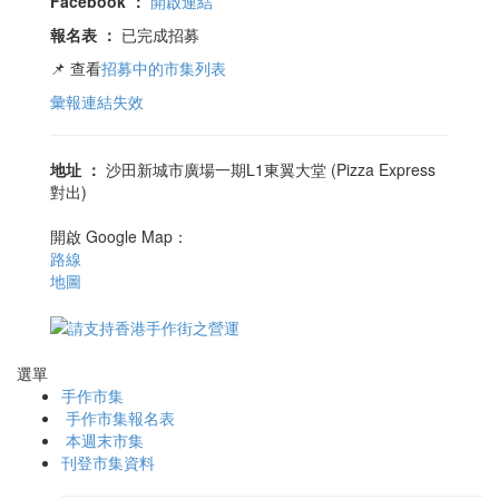
Facebook
：
開啟連結
報名表
：
已完成招募
📌 查看
招募中的市集列表
彙報連結失效
地址
：
沙田新城市廣場一期L1東翼大堂 (Pizza Express
對出)
開啟 Google Map：
路線
地圖
選單
手作市集
手作市集報名表
本週末市集
刊登市集資料