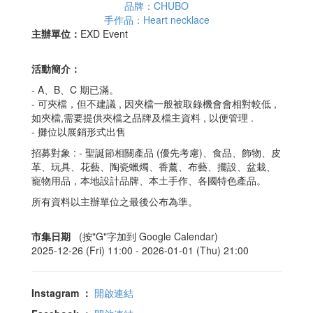
品牌：CHUBO
手作品：Heart necklace
主辦單位：
EXD Event
活動簡介：
- A、B、C 期已滿。
- 可夾檔，但不建議 , 因夾檔一般被取錄機會會相對較低 ,
如夾檔,需要提供夾檔之品牌及檔主資料 , 以便管理 .
- 攤位以展銷形式出售
招募對象 : - 聖誕節相關產品 (優先考慮)、食品、飾物、皮
革、玩具、花藝、陶瓷蠟燭、香薰、布藝、擺設、盆栽、
寵物用品，本地設計品牌、本土手作、各國特色產品。
所有資料以主辦單位之最後公布為準。
市集日期
(按"G"字加到 Google Calendar)
2025-12-26 (Fri) 11:00 -
2026-01-01 (Thu) 21:00
Instagram
：
開啟連結