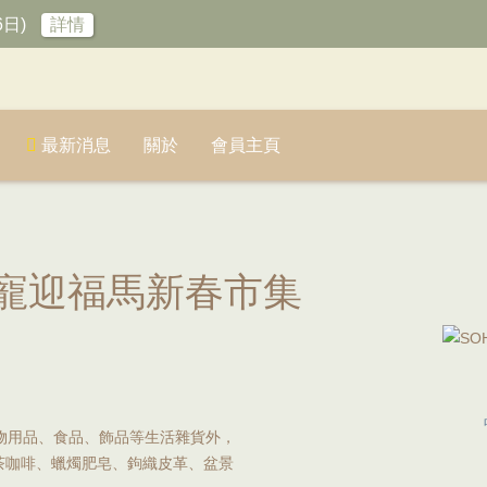
6日)
詳情
最新消息
關於
會員主頁
 人寵迎福馬新春市集
寵物用品、食品、飾品等生活雜貨外，
茶咖啡、蠟燭肥皂、鉤織皮革、盆景