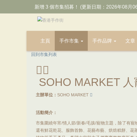
新增 3 個市集招募！ (更新日期：2026年08月0
主頁
手作市集
手作品牌
文章
回到市集列表
SOHO MARKET
主辦單位：
SOHO MARKET
活動簡介：
市集圍繞年宵/情人節/新春/毛孩/寵物主題，除了有
還有鮮花乾花、服飾首飾、花藝布藝、烘焙糕餅、花