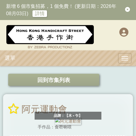
新增 6 個市集招募，1 個免費！ (更新日期：2026年
08月03日)
詳情
選單
Toggl
回到市集列表
阿元運動會
品牌：【木 • 乍】
手作品：食嘢喇喂