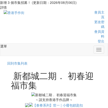
新增 3 個市集招募！ (更新日期：2026年08月06日)
詳情
會員主
頁
更改密
碼
會員資
料
登出
選單
Toggl
naviga
回到市集列表
新都城二期． 初春迎
福市集
~ 請支持香港手作品牌 ~