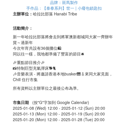
品牌：斑馬製作
手作品：【泰拳系列】世一 | 小廢包鎖匙扣
主辦單位：
哈拉比部落 Hanabi Tribe
活動簡介：
新一年哈拉比部落將會去到將軍澳新都城同大家一齊辦年
貨～過新年
今次年宵共設有36個攤位🛍️
同以往一樣，我地都準備了豐富的節目🛎️
🎉重點節目推介🎉
📸特制巨型充氣彈床🐕🐈
🎶音樂表演 - 將邀請香港本地busker🎹🎸來同大家見面，
Chill 住行市集
所有資料以主辦單位之最後公布為準。
市集日期
(按"G"字加到 Google Calendar)
2025-01-08 (Wed) 12:00 -
2025-01-12 (Sun) 20:00
2025-01-13 (Mon) 12:00 -
2025-01-19 (Sun) 20:00
2025-01-20 (Mon) 12:00 -
2025-01-28 (Tue) 20:00