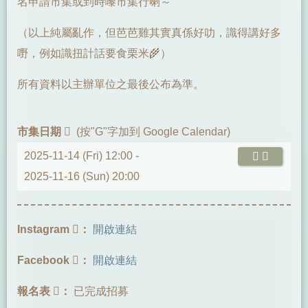
名申請市集或到時嚟市集行喇～
（以上純屬亂作，但芭芭雞其實真係好叻，識得講好多
嘢，例如識扭計話要食栗米🌾）
所有資料以主辦單位之最後公布為準。
市集日期
(按"G"字加到 Google Calendar)
2025-11-14 (Fri) 12:00 -
2025-11-16 (Sun) 20:00
Instagram
：
開啟連結
Facebook
：
開啟連結
報名表
：
已完成招募