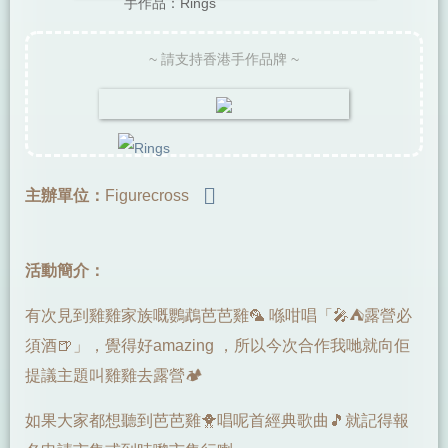
手作品：Rings
~ 請支持香港手作品牌 ~
主辦單位：
Figurecross
活動簡介：
有次見到雞雞家族嘅鸚鵡芭芭雞🦜 喺咁唱「🎤⛺️露營必
須酒🍺」，覺得好amazing ，所以今次合作我哋就向佢
提議主題叫雞雞去露營🏕️
如果大家都想聽到芭芭雞🐥唱呢首經典歌曲🎵就記得報