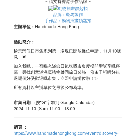
~ 請支持香港手作品牌 ~
品牌：斑馬製作
手作品：動物插畫鎖匙扣
主辦單位：
Handmade Hong Kong
活動簡介：
愉景灣假日市集系列第一場現已開放攤位申請，11月10號
見！🌟
加入我哋，一齊喺充滿節日氣氛嘅市集度揭開聖誕季嘅序
幕，尋找創意滿滿嘅禮物🎁同節日裝飾！🎅🎄千祈唔好錯
過呢個好受歡迎嘅市集，立即申請攤位啦！✨
所有資料以主辦單位之最後公布為準。
市集日期
(按"G"字加到 Google Calendar)
2024-11-10 (Sun) 11:00 -
18:00
網頁
：
https://www.handmadehongkong.com/event/discovery-