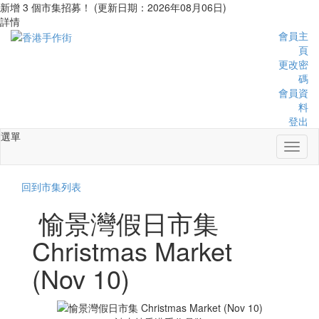
新增 3 個市集招募！ (更新日期：2026年08月06日)
詳情
會員主
頁
更改密
碼
會員資
料
登出
選單
Toggl
naviga
回到市集列表
愉景灣假日市集
Christmas Market
(Nov 10)