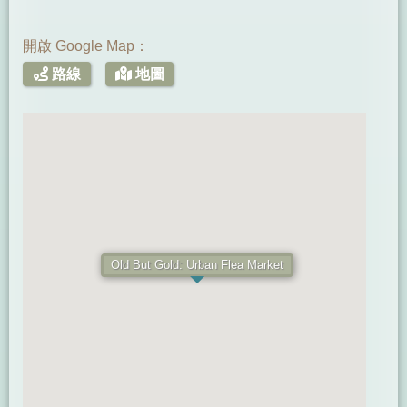
開啟 Google Map：
路線
地圖
Old But Gold: Urban Flea Market