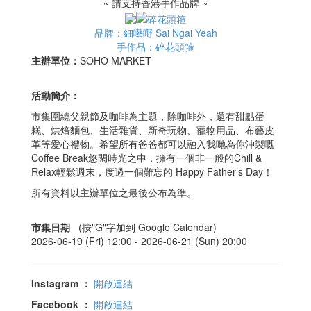
~ 請支持香港手作品牌 ~
品牌：細囈嘢 Sai Ngai Yeah
手作品：碎花頭箍
主辦單位：
SOHO MARKET
活動簡介：
市集圍繞父親節及咖啡為主題，除咖啡外，還有甜點蛋
糕、烘焙麵包、生活雜貨、新奇玩物、寵物用品、布藝皮
革等愛心禮物。希望所有爸爸都可以融入我哋為你沖製嘅
Coffee Break悠閑時光之中，擁有一個非一般的Chill &
Relax輕鬆週末，度過一個難忘的 Happy Father’s Day！
所有資料以主辦單位之最後公布為準。
市集日期
(按"G"字加到 Google Calendar)
2026-06-19 (Fri) 12:00 -
2026-06-21 (Sun) 20:00
Instagram
：
開啟連結
Facebook
：
開啟連結