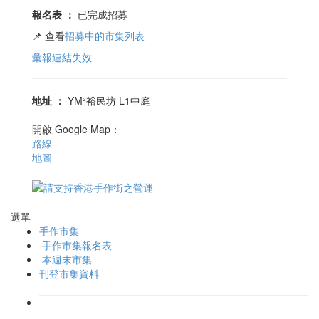
報名表
：
已完成招募
📌 查看
招募中的市集列表
彙報連結失效
地址
：
YM²裕民坊 L1中庭
開啟 Google Map：
路線
地圖
選單
手作市集
手作市集報名表
本週末市集
刊登市集資料