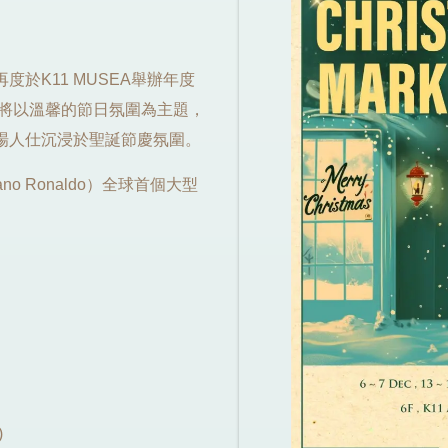
於K11 MUSEA舉辦年度
5》。活動將以溫馨的節日氛圍為主題，
場人仕沉浸於聖誕節慶氛圍。
o Ronaldo）全球首個大型
)