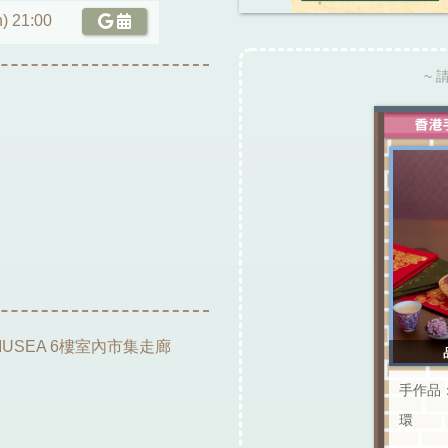
) 21:00
~ 
USEA 6樓室內市集走廊
手作品
環