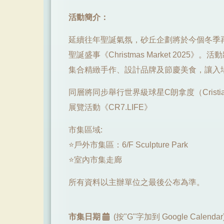
活動簡介：
延續往年聖誕氣氛，砂丘企劃將於今個冬季再度
聖誕盛事《Christmas Market 202
集合精緻手作、設計品牌及節慶美食，讓入
同層將同步舉行世界級球星C朗拿度（Cristian
展覽活動《CR7.LIFE》
市集區域:
⭐️戶外市集區：6/F Sculpture Park
⭐️室內市集走廊
所有資料以主辦單位之最後公布為準。
市集日期
(按"G"字加到 Google Calendar